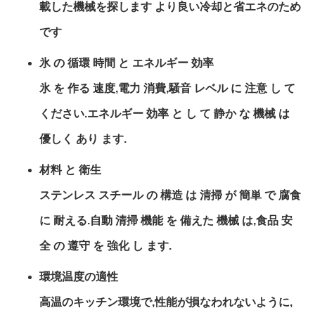
載した機械を探します より良い冷却と省エネのため
です
氷 の 循環 時間 と エネルギー 効率
氷 を 作る 速度,電力 消費,騒音 レベル に 注意 し て
ください.エネルギー 効率 と し て 静か な 機械 は
優しく あり ます.
材料 と 衛生
ステンレス スチール の 構造 は 清掃 が 簡単 で 腐食
に 耐える.自動 清掃 機能 を 備えた 機械 は,食品 安
全 の 遵守 を 強化 し ます.
環境温度の適性
高温のキッチン環境で,性能が損なわれないように,