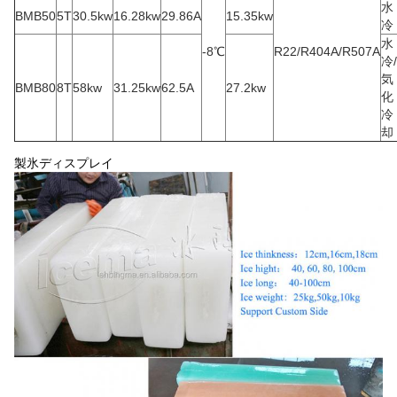
水
BMB50
5T
30.5kw
16.28kw
29.86A
15.35kw
冷
水
-8℃
R22/R404A/R507A
冷/
気
BMB80
8T
58kw
31.25kw
62.5A
27.2kw
化
冷
却
製氷ディスプレイ