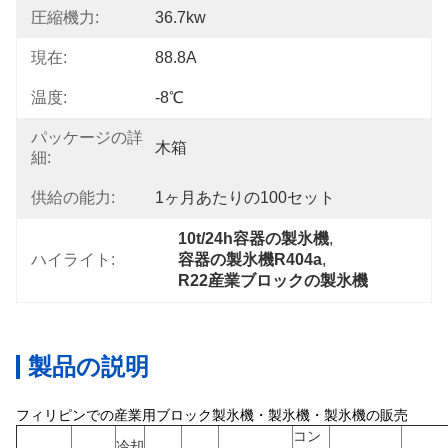
圧縮機力:
36.7kw
現在:
88.8A
温度:
-8℃
パッケージの詳
木箱
細:
供給の能力:
1ヶ月あたりの100セット
10t/24h容器の製氷機
, 
ハイライト:
容器の製氷機R404a
, 
R22産業ブロックの製氷機
製品の説明
フィリピンでの産業用ブロック製氷機・製氷機・製氷機の販売
コン
冷却