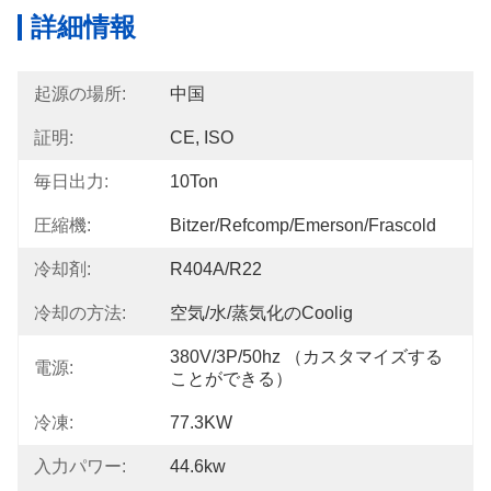
詳細情報
起源の場所:
中国
証明:
CE, ISO
毎日出力:
10Ton
圧縮機:
Bitzer/Refcomp/Emerson/Frascold
冷却剤:
R404A/R22
冷却の方法:
空気/水/蒸気化のCoolig
380V/3P/50hz （カスタマイズする
電源:
ことができる）
冷凍:
77.3KW
入力パワー:
44.6kw