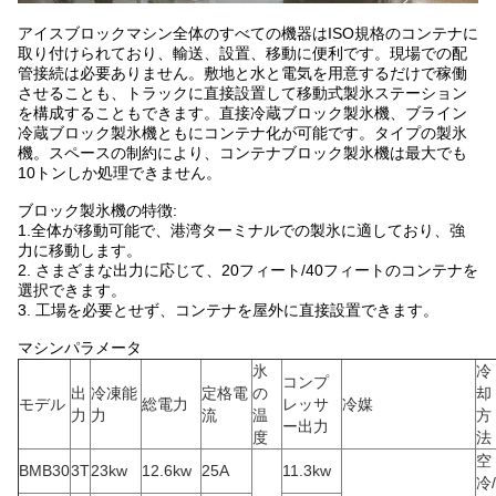
アイスブロックマシン全体のすべての機器はISO規格のコンテナに
取り付けられており、輸送、設置、移動に便利です。現場での配
管接続は必要ありません。敷地と水と電気を用意するだけで稼働
させることも、トラックに直接設置して移動式製氷ステーション
を構成することもできます。直接冷蔵ブロック製氷機、ブライン
冷蔵ブロック製氷機ともにコンテナ化が可能です。タイプの製氷
機。スペースの制約により、コンテナブロック製氷機は最大でも
10トンしか処理できません。
ブロック製氷機の特徴:
1.全体が移動可能で、港湾ターミナルでの製氷に適しており、強
力に移動します。
2. さまざまな出力に応じて、20フィート/40フィートのコンテナを
選択できます。
3. 工場を必要とせず、コンテナを屋外に直接設置できます。
マシンパラメータ
氷
冷
コンプ
出
冷凍能
定格電
の
却
モデル
総電力
レッサ
冷媒
力
力
流
温
方
ー出力
度
法
空
BMB30
3T
23kw
12.6kw
25A
11.3kw
冷/