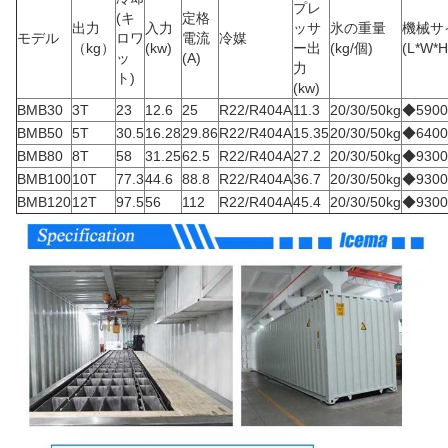
プレ
(キ
定格
出力
入力
ッサ
氷の重量
機械サ
モデル
ロワ
電流
冷媒
（kg）
(kw)
ー出
(kg/個)
(L*W*
ッ
(A)
力
ト)
(kw)
BMB30
3T
23
12.6
25
R22/R404A
11.3
20/30/50kg
◆5900
BMB50
5T
30.5
16.28
29.86
R22/R404A
15.35
20/30/50kg
◆6400
BMB80
8T
58
31.25
62.5
R22/R404A
27.2
20/30/50kg
◆9300
BMB100
10T
77.3
44.6
88.8
R22/R404A
36.7
20/30/50kg
◆9300
BMB120
12T
97.5
56
112
R22/R404A
45.4
20/30/50kg
◆9300