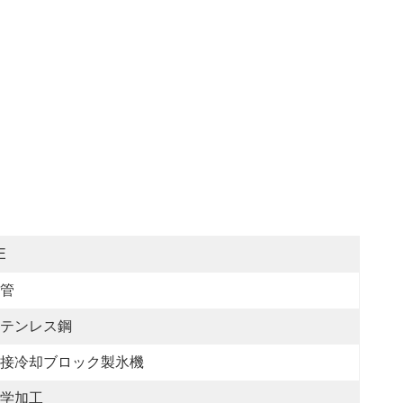
E
管
テンレス鋼
接冷却ブロック製氷機
学加工