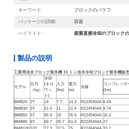
キーワード:
ブロックのバラフ
パッケージの詳細:
容器
ハイライト:
産業直接冷却のブロックの製
製品の説明
工業用淡水ブロック製氷機 15 トン淡水冷却ブロック製氷機販売のた
冷却
出力
(キロ
入力
電力
コンプレッサ
モデル
冷媒
（kg）
ワッ
(kw)
(w)
(kw)
ト)
BMB20
2T
14
7.7
14.3
R22/R404A
6.43
BMB30
3T
21.5
11
21.4
R22/R404A
9.74
BMB50
5T
35.9
18
35.6
R22/R404A
16.2
BMB80
8T
56.7
30.7
61.4
R22/R404A
27
BMB100
10T
77.3
37.5
75
R22/R404A
33.7