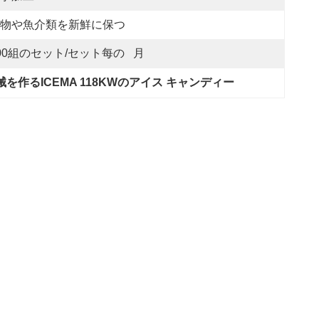
物や魚介類を新鮮に保つ
00組のセット/セット每の   月
械を作るICEMA 118KWのアイス キャンディー