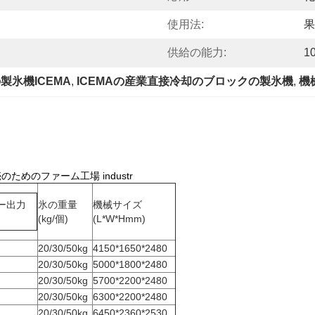
使用法:
果
供給の能力:
1
氷機ICEMA
, 
ICEMAの産業直接冷却のブロックの製氷機
, 
機
めのファーム工場 industr
ー出力
氷の重量
機械サイズ
(kg/個)
(L*W*Hmm)
20/30/50kg
4150*1650*2480
20/30/50kg
5000*1800*2480
20/30/50kg
5700*2200*2480
20/30/50kg
6300*2200*2480
20/30/50kg
6450*2360*2530