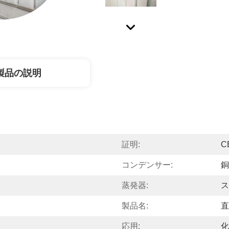
製品の説明
証明:
C
コンデンサー:
銅
蒸発器:
ス
製品名:
直
応用:
化