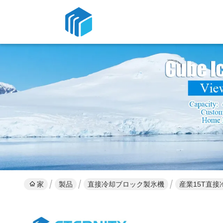
家
製品
直接冷却ブロック製氷機
産業15T直接