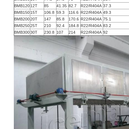
BMB120
12T
85
41.35
82.7
R22/R404A
37.3
BMB150
15T
106.8
59.3
116.6
R22/R404A
49.3
BMB200
20T
147
85.8
170.6
R22/R404A
75.1
BMB250
25T
210
92.4
184.8
R22/R404A
83.2
BMB300
30T
230.8
107
214
R22/R404A
92