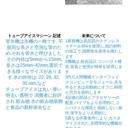
トューブアイスマシーン 記述
未来について
1蒸発機は高品質のステンレス
管氷機は氷機の一種です. 不
スチール304を使用し,他の材料
規則な長さと空洞な管のた
の加工で,国際衛生基準を満たし
め,それを管氷と呼びました,
ます.
その内径は5mmから15mm,
2機械は,統合設計,コンパクト構
長さは25mm~42mm,選択で
造,安装と使用が簡単を採用しま
きる様々なサイズがありま
す.
3PLC人間機械インターフェイ
す.氷の外径は: 22, 29, 32, 
スコンピュータモジュール,氷を
35 mm,など
作ると氷は自動的にオフに,時間
チューブアイスは丸い 厚い 
と労力を節約します.
明るい透明で 消費者に好評
4設備の部品とアクセサリーの
され 飲み物 氷の飲み物装飾
配置,パイプをより合理的に,コ
と食品の新鮮保全など
ンパクトな構造と混雑しない,操
作,保守をより人間的に;
5異なる作業条件により,カスタ
マイズされた,非標準的な機械が