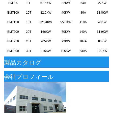
BMT80
8T
67.5KW
32KW
64A
27KW
BMT
100
10T
82.6KW
40KW
80A
33.8KW
BMT150
15T
121.4KW
55.5KW
110A
48KW
BMT200
20T
166KW
70KW
140A
61.9KW
BMT250
25T
205KW
92KW
184A
80KW
BMT300
30T
215KW
115KW
230A
102KW
製品カタログ
会社プロフィール