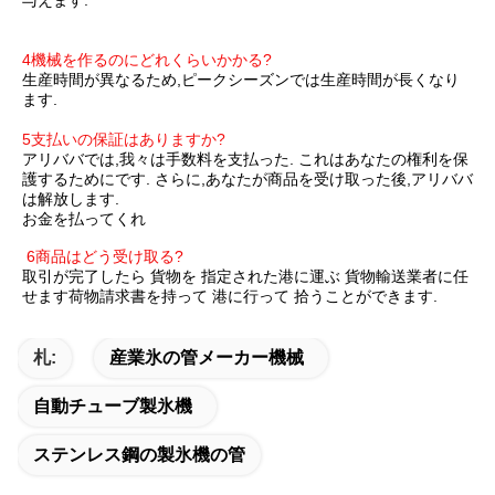
与えます.
1トンのチューブアイスマシン チューブアイスプラント チューブ
アイスマシン 3トンのチューブアイスメーカー マシン
4機械を作るのにどれくらいかかる?
生産時間が異なるため,ピークシーズンでは生産時間が長くなり
ます.
2トンの氷管メーカー 商用管氷機 1トンの
5支払いの保証はありますか?
アリババでは,我々は手数料を支払った. これはあなたの権利を保
護するためにです. さらに,あなたが商品を受け取った後,アリババ
は解放します.
お金を払ってくれ
6商品はどう受け取る?
取引が完了したら 貨物を 指定された港に運ぶ 貨物輸送業者に任
せます荷物請求書を持って 港に行って 拾うことができます.
札:
産業氷の管メーカー機械
自動チューブ製氷機
ステンレス鋼の製氷機の管