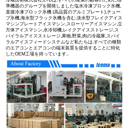
準機器のグループを開発しました塩水冷凍ブロック氷機,
直接冷凍ブロック氷機 (高品質のアルミプレート),チュー
ブ氷機,海水型フラック氷機を含む.淡水型フレイクアイス
マシンプレートアイスマシン,スローリーアイスマシン,立
方体アイスマシン,水冷却機,レイクアイスストレージ,ス
パイラルアイスストレージ,果物,野菜,肉の冷蔵庫,スパイ
ラルアイスフィードシステムなど私たちは,すべての種類
のエアコンとエアコンの端末装置を提供することに特化
したOEM工場を持っています..