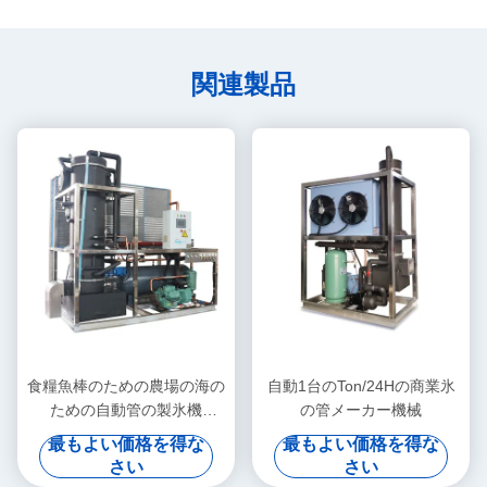
関連製品
食糧魚棒のための農場の海の
自動1台のTon/24Hの商業氷
ための自動管の製氷機
の管メーカー機械
10T/24H コマーシャル
最もよい価格を得な
最もよい価格を得な
さい
さい