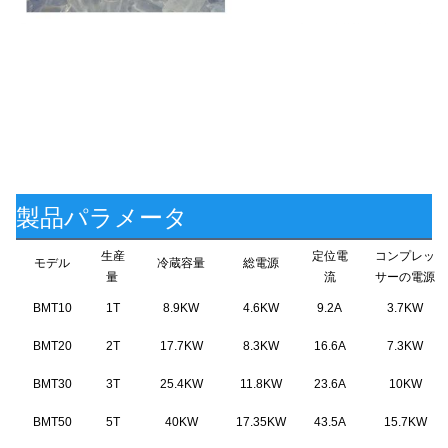
製品パラメータ
生産
定位電
コンプレッ
モデル
冷蔵容量
総電源
量
流
サーの電源
BMT10
1T
8.9KW
4.6KW
9.2A
3.7KW
BMT20
2T
17.7KW
8.3KW
16.6A
7.3KW
BMT30
3T
25.4KW
11.8KW
23.6A
10KW
BMT50
5T
40KW
17.35KW
43.5A
15.7KW