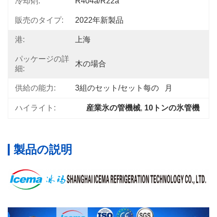
冷却剤:
R404a/R22a
販売のタイプ:
2022年新製品
港:
上海
パッケージの詳
木の場合
細:
供給の能力:
3組のセット/セット每の   月
ハイライト:
産業氷の管機械
, 
10トンの氷管機
製品の説明