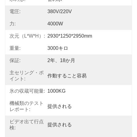
電圧:
380V/220V
力:
4000W
次元（L*W*H）:
2930*1250*2950mm
重量:
3000キロ
保証:
2年、18か月
主セリング・ポ
作動すること容易
イント:
氷の収蔵可能量:
1000KG
機械類のテスト
提供される
レポート:
ビデオ出て行点
提供される
検: