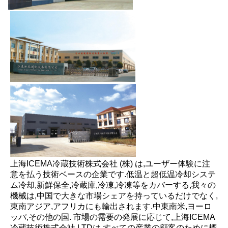
上海ICEMA冷蔵技術株式会社 (株) は,ユーザー体験に注
意を払う技術ベースの企業です.低温と超低温冷却システ
ム冷却,新鮮保全,冷蔵庫,冷凍,冷凍等をカバーする,我々の
機械は,中国で大きな市場シェアを持っているだけでなく,
東南アジア,アフリカにも輸出されます.中東南米,ヨーロ
ッパ,その他の国. 市場の需要の発展に応じて,上海ICEMA
冷蔵技術株式会社,LTDは,すべての産業の顧客のために標