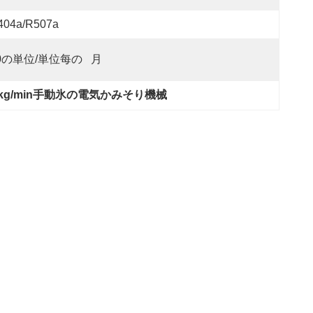
404a/R507a
0の単位/単位每の   月
0kg/min手動氷の電気かみそり機械