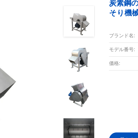
炭素鋼
そり機
ブランド名:
モデル番号:
価格: