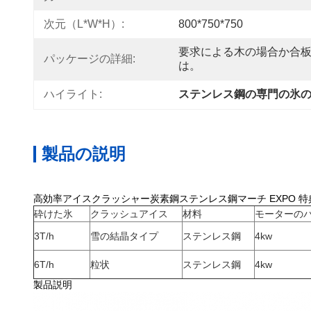
次元（L*W*H）:
800*750*750
要求による木の場合か合
パッケージの詳細:
は。
ハイライト:
ステンレス鋼の専門の氷
製品の説明
高効率アイスクラッシャー炭素鋼ステンレス鋼マーチ EXPO 特
砕けた氷
クラッシュアイス
材料
モーターの
3T/h
雪の結晶タイプ
ステンレス鋼
4kw
6T/h
粒状
ステンレス鋼
4kw
製品説明