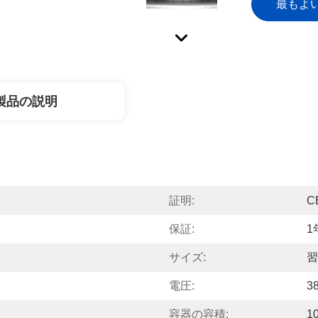
最もよ
製品の説明
証明:
C
保証:
1
サイズ:
習
電圧:
3
容器の容積:
1