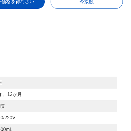
い価格を得なさい
今接触
E
年、12か月
慣
80/220V
000mL