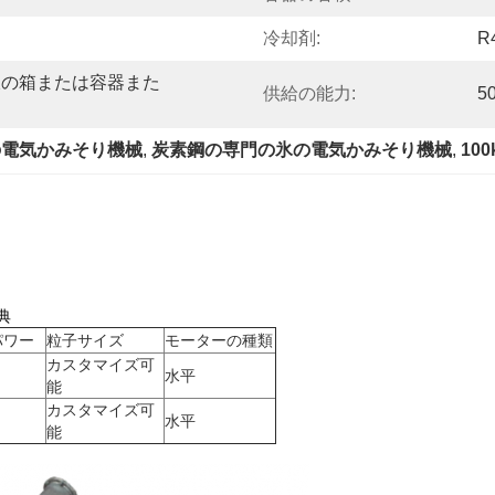
冷却剤:
R
板の箱または容器また
供給の能力:
5
の電気かみそり機械
, 
炭素鋼の専門の氷の電気かみそり機械
, 
10
典
パワー
粒子サイズ
モーターの種類
カスタマイズ可
水平
能
カスタマイズ可
水平
能