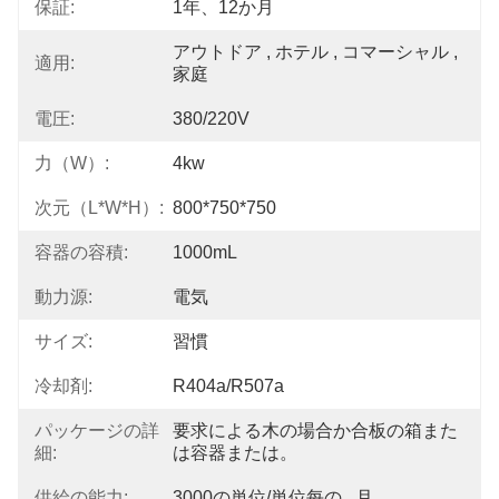
保証:
1年、12か月
アウトドア , ホテル , コマーシャル , 
適用:
家庭
電圧:
380/220V
力（w）:
4kw
次元（L*W*H）:
800*750*750
容器の容積:
1000mL
動力源:
電気
サイズ:
習慣
冷却剤:
R404a/R507a
パッケージの詳
要求による木の場合か合板の箱また
細:
は容器または。
供給の能力:
3000の単位/単位每の   月