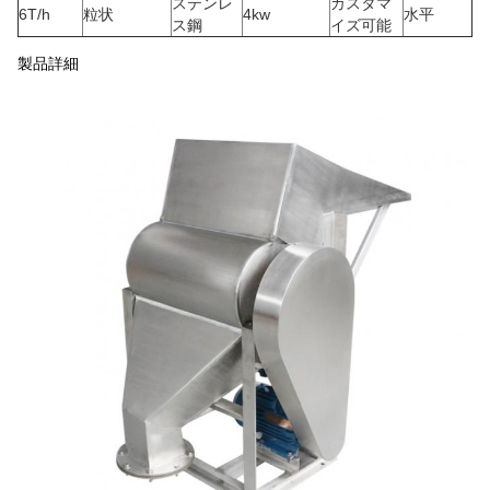
ステンレ
カスタマ
6T/h
粒状
4kw
水平
ス鋼
イズ可能
製品詳細