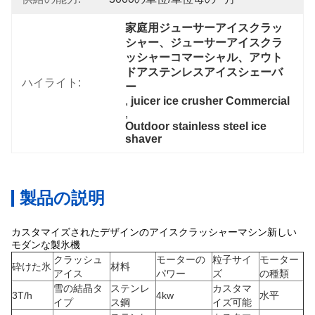
家庭用ジューサーアイスクラッ
シャー、ジューサーアイスクラ
ッシャーコマーシャル、アウト
ドアステンレスアイスシェーバ
ハイライト:
ー
, 
juicer ice crusher Commercial
, 
Outdoor stainless steel ice 
shaver
製品の説明
カスタマイズされたデザインのアイスクラッシャーマシン新しい
モダンな製氷機
クラッシュ
モーターの
粒子サイ
モーター
砕けた氷
材料
アイス
パワー
ズ
の種類
雪の結晶タ
ステンレ
カスタマ
3T/h
4kw
水平
イプ
ス鋼
イズ可能