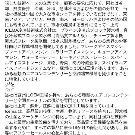
視した技術ベースの企業です。顧客の要求に応じて、同社は冷
却、鮮度保持、冷蔵、冷凍、急速冷凍およびその他の分野で、当
4:05 AM
社の機械は中国で大きな市場シェアを持っているだけでなく、東
南アジア、アフリカ、中東、南米、ヨーロッパおよびその他の国
にも輸出されています。市場の発展する要件に従って、上海
Good day, what product are you looking for?
ICEMA冷凍技術株式会社は、ブライン冷凍式ブロック製氷機、直
接冷蔵式ブロック製氷機（高品質アルミ板）、チューブ製氷機、
海水式フレーク製氷機、淡水式製氷機など、あらゆる業界のお客
様向けに標準機群を開発してきました。フレークアイスマシン、
プレートアイスマシン、スラリーアイスマシン、キューブアイス
マシン、ウォーターチラー、レーキアイスストレージ、スパイラ
ルアイスストレージ、果物、野菜、肉の冷蔵倉庫、スパイラルア
イスフィードシステムなど。蘇州にはOEM工場があります。あら
ゆる種類のエアコンコンデンサーと空調端末機器を提供すること
に特化しています。
当社は蘇州にOEM工場を持ち、あらゆる種類のエアコンコンデン
サーと空調ターミナルの供給を専門としています。
当社は上海、蘇州、江蘇に自社の加工工場を持っています。
Icema は、高品質の技術、生産、物流リソースを統合し、製氷機
の生産とマーケティングに特化しています。同社は強力な技術チ
ームと最新の生産設備を備えており、高品質で高性能な製品を生
産するために、すべての製品に最低18か月の保証期間があり、顧
客のアフターセールスの心配を解消します。