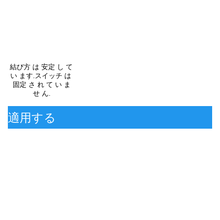
結び方 は 安定 し て 
い ます.スイッチ は 
固定 さ れ て い ま
せ ん.
適用する