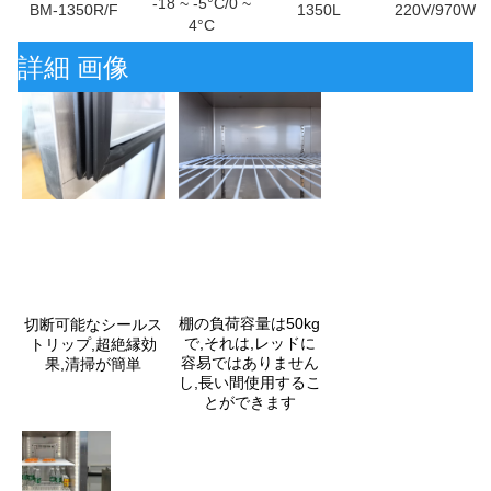
-18 ~ -5°C/0 ~
BM-1350R/F
1350L
220V/970W
4°C
詳細 画像
棚の負荷容量は50kg
切断可能なシールス
で,それは,レッドに
トリップ,超絶縁効
容易ではありません
果,清掃が簡単
し,長い間使用するこ
とができます