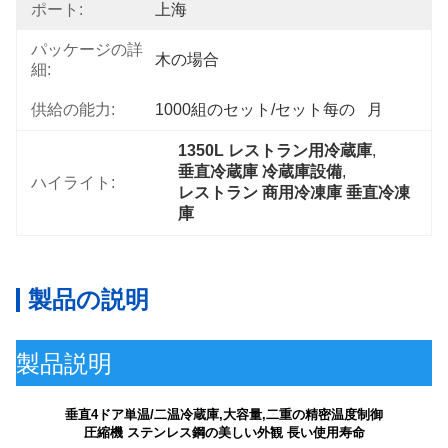
ポート:
上海
パッケージの詳
木の場合
細:
供給の能力:
1000組のセット/セット每の   月
1350L レストラン用冷蔵庫
, 
垂直冷蔵庫 冷蔵庫設備
, 
ハイライト:
レストラン 商用冷凍庫 垂直冷凍
庫
製品の説明
製品説明
垂直4ドア単温/二温冷蔵庫,大容量,二重の精密温度制御
圧縮機 ステンレス鋼の美しい外観 長い使用寿命