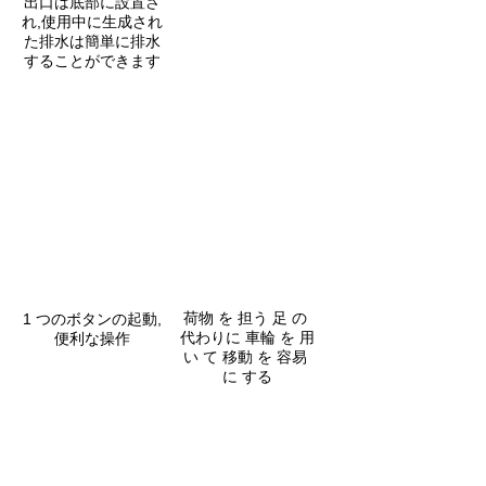
出口は底部に設置さ
れ,使用中に生成され
た排水は簡単に排水
することができます
荷物 を 担う 足 の 
1 つのボタンの起動,
代わりに 車輪 を 用
便利な操作
い て 移動 を 容易 
に する