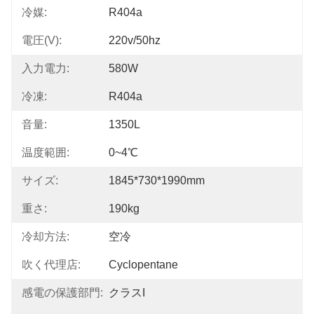
冷媒:
R404a
電圧(V):
220v/50hz
入力電力:
580W
冷凍:
R404a
音量:
1350L
温度範囲:
0~4℃
サイズ:
1845*730*1990mm
重さ:
190kg
冷却方法:
空冷
吹く代理店:
Cyclopentane
感電の保護部門:
クラスI