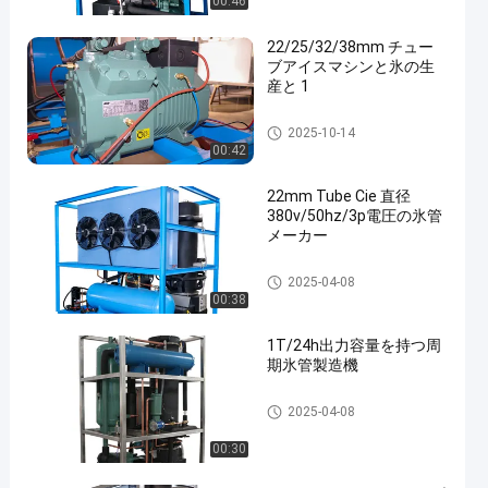
00:46
22/25/32/38mm チュー
ブアイスマシンと氷の生
産と 1
管の製氷機
2025-10-14
00:42
22mm Tube Cie 直径
380v/50hz/3p電圧の氷管
メーカー
管の製氷機
2025-04-08
00:38
1T/24h出力容量を持つ周
期氷管製造機
管の製氷機
2025-04-08
00:30