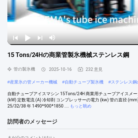
15 Tons/24Hの商業管製氷機械ステンレス鋼
管の製氷機
2025-10-16
232 意見
#
産業氷の管メーカー機械
#
自動チューブ製氷機
#
ステンレス鋼
自動チューブアイスマシン 15Tons/24H 商業用チューブアイスメーカー
(kW) 定数電流 (A) 冷却剤 コンプレッサーの電力 (kw) 管の直径 (mm) 機械のサ
25/32/38 年 1490*900*1850 .....
もっと眺め
訪問者のメッセージ
まだ公のコメントはない