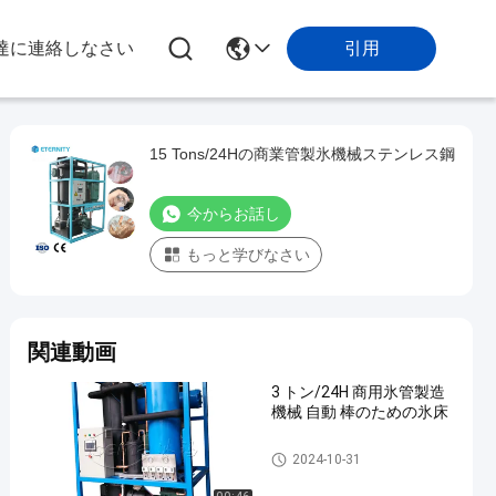
引用
達に連絡しなさい
15 Tons/24Hの商業管製氷機械ステンレス鋼
今からお話し
もっと学びなさい
関連動画
3 トン/24H 商用氷管製造
機械 自動 棒のための氷床
管の製氷機
2024-10-31