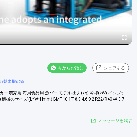
今からお話し
シェアする
の製氷機の管
 農家用 海用食品用 魚バー モデル 出力(kg) 冷却(kW) インプット
イズ (L*W*Hmm) BMT10 1T 8.9 4.6 9.2 R22/R404A 3.7
メッセージを残す