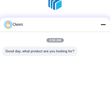
ソーシャルメディア
Owen
2:04 AM
迅速な連絡
Good day, what product are you looking for?
電話
86--18136585859
メール
dorsey@sh-icema.com
アドレス
第401 LuzhuangのChangyeの道、Lijiaの町、Wujin地区、常
州都市、江蘇省