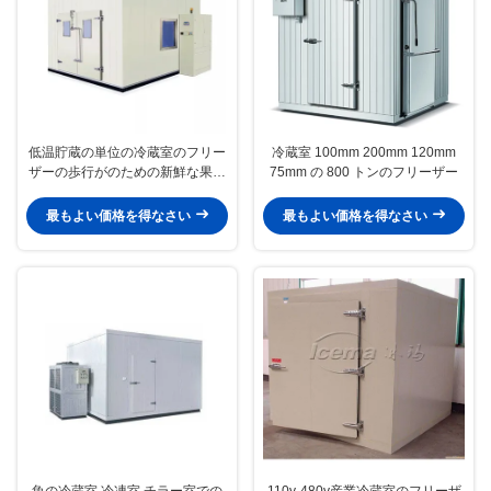
低温貯蔵の単位の冷蔵室のフリー
冷蔵室 100mm 200mm 120mm
ザーの歩行がのための新鮮な果物
75mm の 800 トンのフリーザー
を保存する野菜は交通機関を採取
する
最もよい価格を得なさい
最もよい価格を得なさい
魚の冷蔵室 冷凍室 チラー室での
110v-480v産業冷蔵室のフリーザ