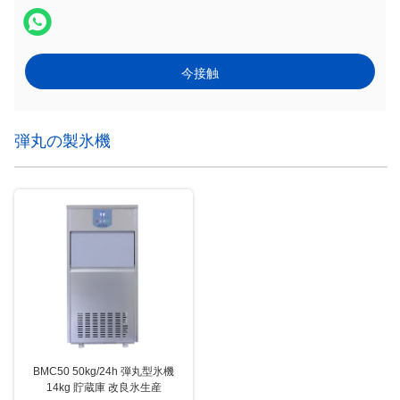
今接触
弾丸の製氷機
BMC50 50kg/24h 弾丸型氷機
14kg 貯蔵庫 改良氷生産