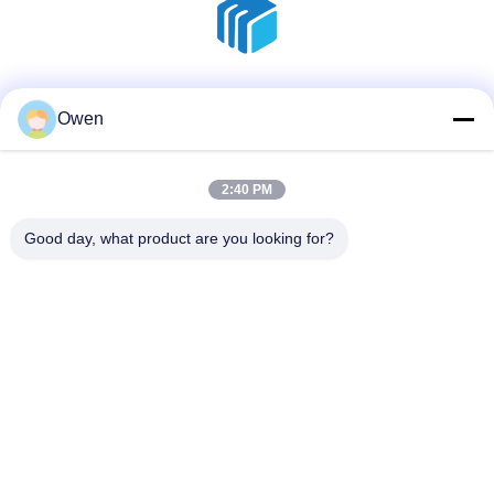
ソーシャルメディア
Owen
2:40 PM
迅速な連絡
Good day, what product are you looking for?
電話
86--18136585859
メール
dorsey@sh-icema.com
アドレス
第401 LuzhuangのChangyeの道、Lijiaの町、Wujin地区、常
州都市、江蘇省